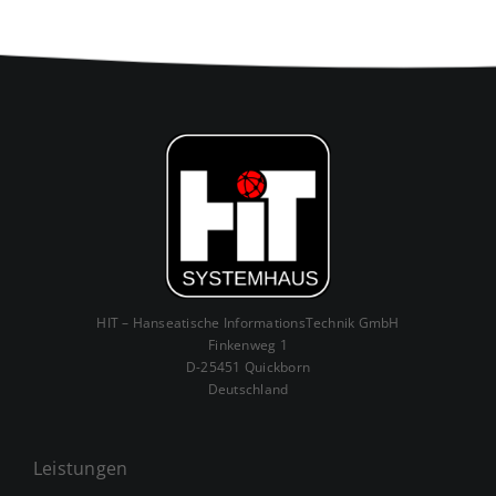
HIT – Hanseatische InformationsTechnik GmbH
Finkenweg 1
D-25451 Quickborn
Deutschland
Leistungen