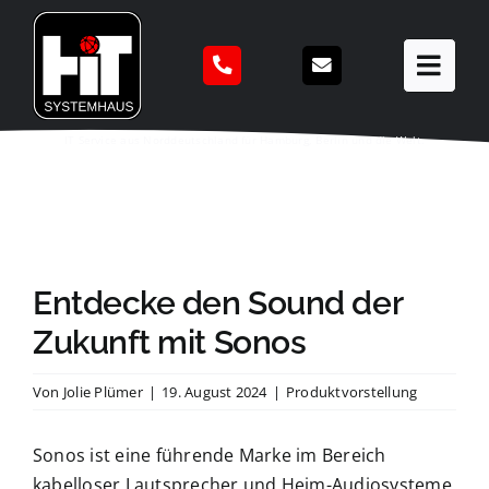
Zum
Inhalt
springen
IT Service aus Norddeutschland für Hamburg, Berlin und die Welt.
Entdecke den Sound der
Zukunft mit Sonos
Von
Jolie Plümer
|
19. August 2024
|
Produktvorstellung
Sonos ist eine führende Marke im Bereich
kabelloser Lautsprecher und Heim-Audiosysteme