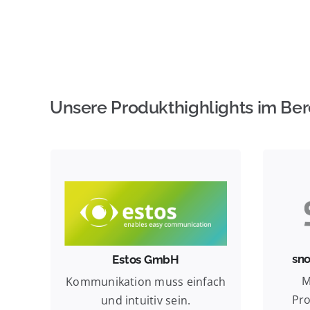
Unsere Produkthighlights im Ber
Ihre Lösung für CTI und UC
Pi
Estos GmbH
sn
Zusammen mit Estos
Mit 
verbessern wir Ihre
ho
sn
Estos GmbH
Kommunikation und
hoch
M
Kommunikation muss einfach
Zusammenarbeit.
Pro
und intuitiv sein.