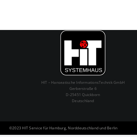
HIT – Hanseatische InformationsTechnik GmbH
Gerberstraße 6
D-25451 Quickborn
Deutschland
©2023 HIT Service für Hamburg, Norddeutschland und Berlin