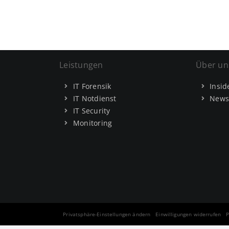
Leistungen
Über un
IT Forensik
Insid
IT Notdienst
News
IT Security
Monitoring
Privatsphäre-Einstellungen ändern
Einwilligungen widerrufen
P