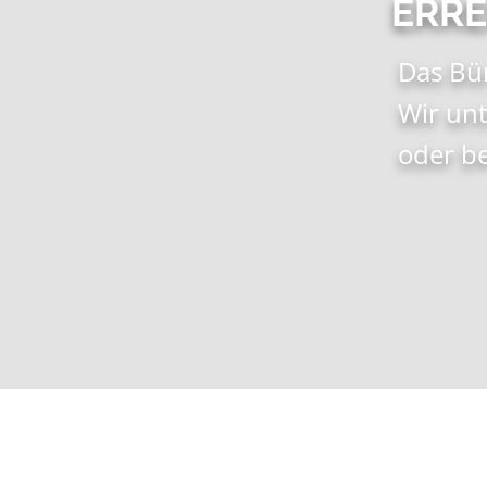
ERRE
Das Bür
Wir unt
oder b