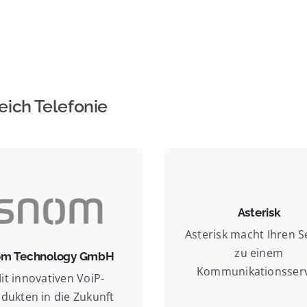
eich Telefonie
onier der IP-Telefonie
Open Source Software
Ihre PBX
om Technology GmbH
Asterisk
Asterisk
den Telefonen von snom
Asterisk macht Ihren S
Cloud Telefonie mit e
len Sie sich qualitativ
zu einem
om Technology GmbH
Open Source Software e
wertige Produkte in Ihr
Kommunikationsser
it innovativen VoiP-
gemacht.
Unternehmen.
dukten in die Zukunft