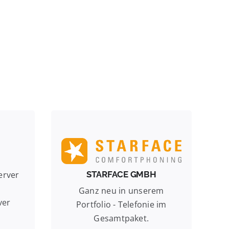
IP-Telefonanlagen für digitale
 für
Kommunikation.
STARFACE GmbH
STARFACE GMBH
erver
Die STARFACE bietet ein
iner
Ganz neu in unserem
umfangreiches
infach
ver
Portfolio - Telefonie im
Produktportfolio mit einem
Gesamtpaket.
hohen Sicherheitsfaktor.