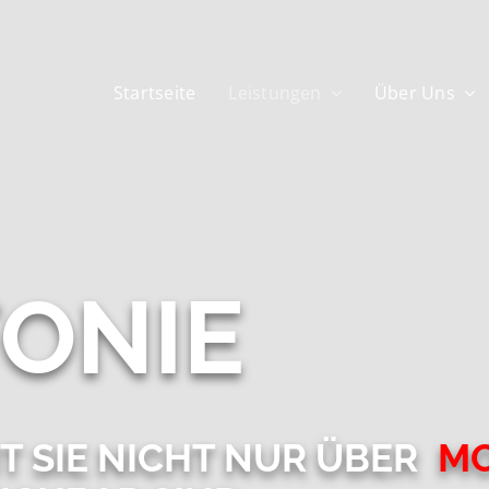
Startseite
Leistungen
Über Uns
FONIE
T SIE NICHT NUR ÜBER
MO