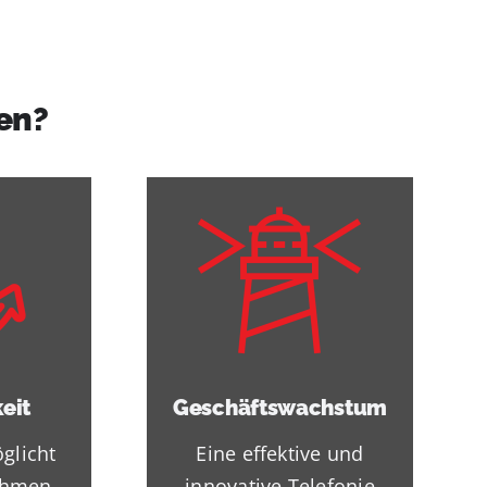
en?
eit
Geschäftswachstum
glicht
Eine effektive und
ehmen,
innovative Telefonie