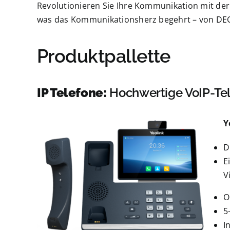
Revolutionieren Sie Ihre Kommunikation mit der f
was das Kommunikationsherz begehrt – von DECT
Produktpallette
IP Telefone:
Hochwertige VoIP-Tel
Y
D
E
V
O
5
I