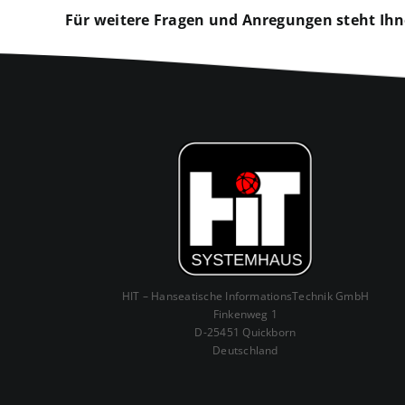
Für weitere Fragen und Anregungen steht Ihn
HIT – Hanseatische InformationsTechnik GmbH
Finkenweg 1
D-25451 Quickborn
Deutschland