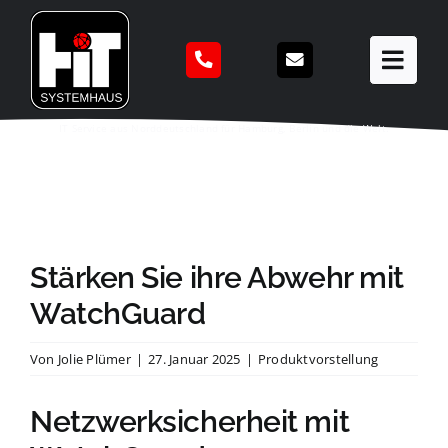
Zum
Inhalt
springen
IT Service aus Norddeutschland für Hamburg, Berlin und die Welt.
Stärken Sie ihre Abwehr mit
WatchGuard
Von
Jolie Plümer
|
27. Januar 2025
|
Produktvorstellung
Netzwerksicherheit mit