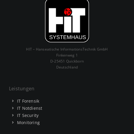
HIT – Hanseatische InformationsTechnik GmbH
Finkenweg 1
D-25451 Quickborn
Deutschland
Leistungen
IT Forensik
IT Notdienst
IT Security
Monitoring