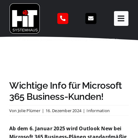
Zum
Inhalt
springen
IT Service aus Norddeutschland für Hamburg, Berlin und die Welt.
Wichtige Info für Microsoft
365 Business-Kunden!
Von
Jolie Plümer
|
16. Dezember 2024
|
Information
Ab dem 6. Januar 2025 wird Outlook New bei
Microsoft 365 Business-Plänen standardmäßig