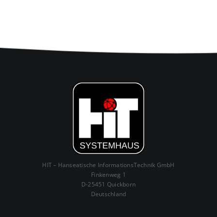
HIT – Hanseatische InformationsTechnik GmbH
Finkenweg 1
D-25451 Quickborn
Deutschland