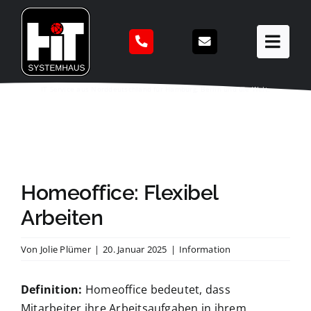
Zum
Inhalt
springen
IT Service aus Norddeutschland für Hamburg, Berlin und die Welt.
Homeoffice: Flexibel
Arbeiten
Von
Jolie Plümer
|
20. Januar 2025
|
Information
Definition:
Homeoffice bedeutet, dass
Mitarbeiter ihre Arbeitsaufgaben in ihrem