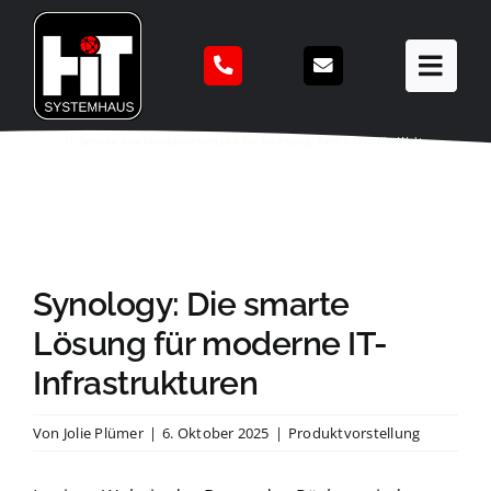
Zum
Inhalt
springen
IT Service aus Norddeutschland für Hamburg, Berlin und die Welt.
Synology: Die smarte
Lösung für moderne IT-
Infrastrukturen
Von
Jolie Plümer
|
6. Oktober 2025
|
Produktvorstellung