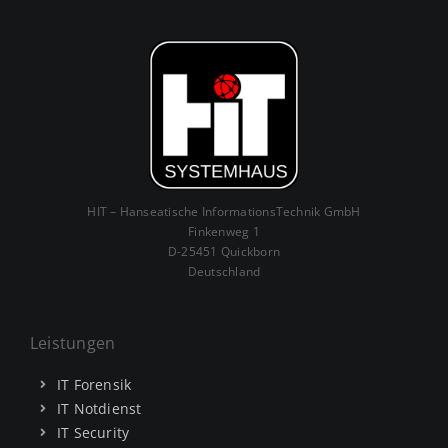
HIT – Hanseatische InformationsTechnik GmbH
Finkenweg 1
D-25451 Quickborn
Deutschland
Leistungen
IT Forensik
IT Notdienst
IT Security