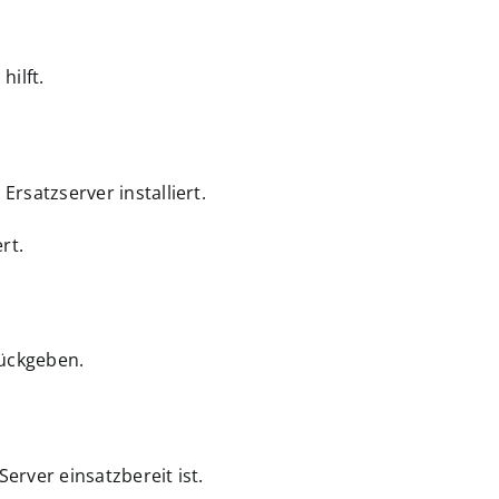
hilft.
rsatzserver installiert.
rt.
rückgeben.
rver einsatzbereit ist.