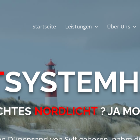
Startseite
Leistungen
Über Uns
T
SYSTEM
CHTES
NORDLICHT
? JA MO
en Dünensand von Sylt geboren, nahm die