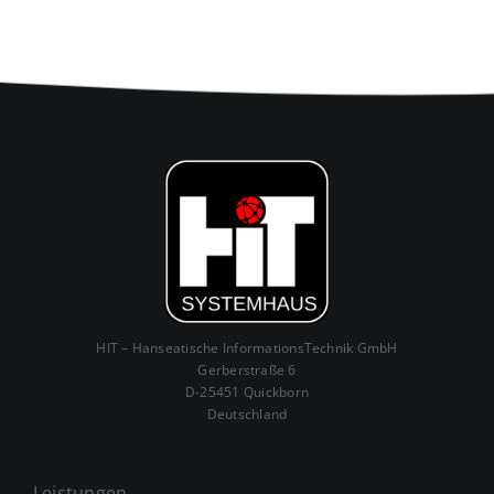
HIT – Hanseatische InformationsTechnik GmbH
Gerberstraße 6
D-25451 Quickborn
Deutschland
Leistungen