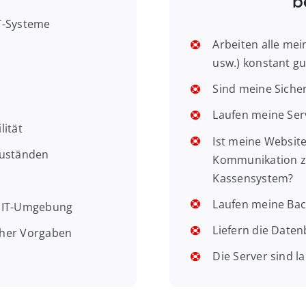
b
T-Systeme
Arbeiten alle me
usw.) konstant g
Sind meine Sicher
Laufen meine Se
lität
Ist meine Websit
Zuständen
Kommunikation 
Kassensystem?
Laufen meine Ba
e IT-Umgebung
Liefern die Date
cher Vorgaben
Die Server sind l