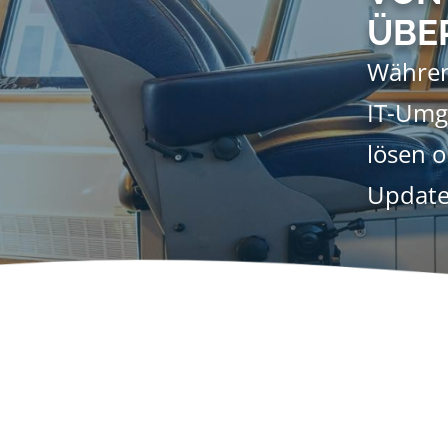
ÜBE
Währen
IT-Umg
lösen 
Update