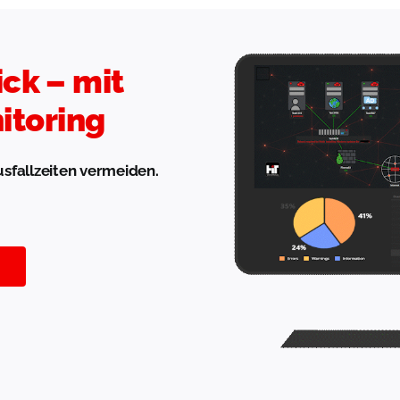
ick – mit
itoring
usfallzeiten vermeiden.
n