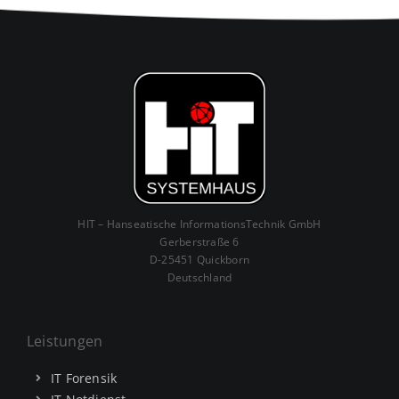
HIT – Hanseatische InformationsTechnik GmbH
Gerberstraße 6
D-25451 Quickborn
Deutschland
Leistungen
IT Forensik