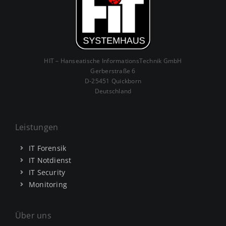
HIT – Hanseatische InformationsTechnik GmbH
Gerberstraße 6
D-25451 Quickborn
Deutschland
Leistungen
IT Forensik
IT Notdienst
IT Security
Monitoring
Über uns