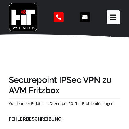
Zum
Inhalt
springen
IT Service aus Norddeutschland für Hamburg, Berlin und die Welt.
Securepoint IPSec VPN zu
AVM Fritzbox
Von
Jennifer Boldt
|
1. Dezember 2015
|
Problemlösungen
FEHLERBESCHREIBUNG: