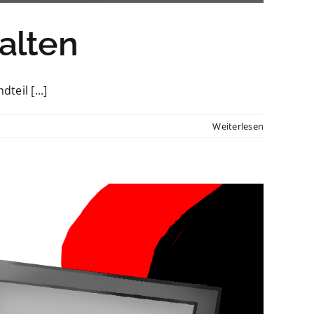
alten
eil [...]
Weiterlesen